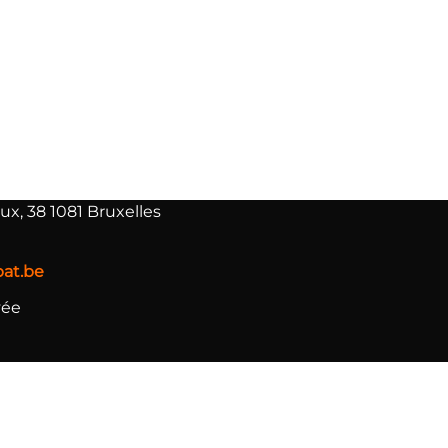
ux, 38 1081 Bruxelles
at.be
vée