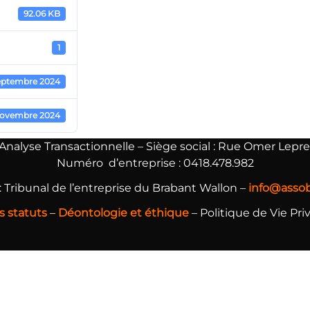
92.06 KB
1
eptembre 2024
novembre 2024
’Analyse Transactionnelle –
Siège social : Rue Omer Lepre
Numéro d’entreprise : 0418.478.982
 Tribunal de l’entreprise du Brabant Wallon –
info@assob
s statuts
–
Déontologie et éthique
– Politique de Vie Pri